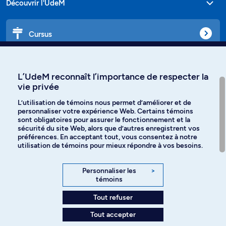
Découvrir l'UdeM
Cursus
Affiniti
L’UdeM reconnaît l’importance de respecter la
vie privée
L’utilisation de témoins nous permet d’améliorer et de
personnaliser votre expérience Web. Certains témoins
Langues
sont obligatoires pour assurer le fonctionnement et la
sécurité du site Web, alors que d’autres enregistrent vos
préférences. En acceptant tout, vous consentez à notre
Facebook
Instagram
utilisation de témoins pour mieux répondre à vos besoins.
TikTok
YouTube
Personnaliser les
>
témoins
Spotify
Tout refuser
Tout accepter
Politique de confidentialité