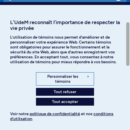
Affiniti
L’UdeM reconnaît l’importance de respecter la
vie privée
L’utilisation de témoins nous permet d’améliorer et de
personnaliser votre expérience Web. Certains témoins
Langues
sont obligatoires pour assurer le fonctionnement et la
sécurité du site Web, alors que d’autres enregistrent vos
préférences. En acceptant tout, vous consentez à notre
Facebook
Instagram
utilisation de témoins pour mieux répondre à vos besoins.
TikTok
YouTube
Personnaliser les
>
témoins
Spotify
Tout refuser
Tout accepter
Politique de confidentialité
Voir notre
politique de confidentialité
et nos
conditions
d’utilisation
.
Paramètres des témoins