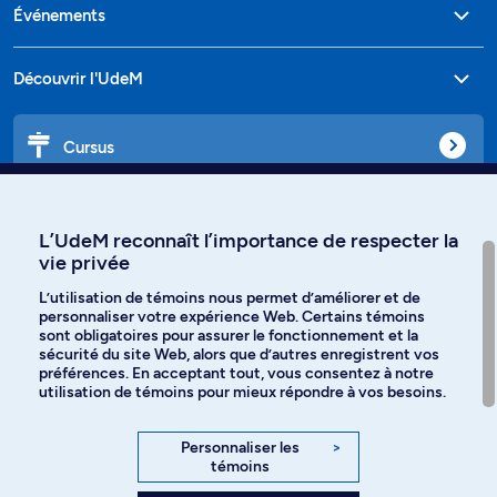
Événements
Découvrir l'UdeM
Cursus
Affiniti
L’UdeM reconnaît l’importance de respecter la
vie privée
L’utilisation de témoins nous permet d’améliorer et de
personnaliser votre expérience Web. Certains témoins
Langues
sont obligatoires pour assurer le fonctionnement et la
sécurité du site Web, alors que d’autres enregistrent vos
préférences. En acceptant tout, vous consentez à notre
Facebook
Instagram
utilisation de témoins pour mieux répondre à vos besoins.
TikTok
YouTube
Personnaliser les
>
témoins
Spotify