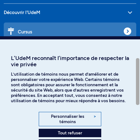
Découvrir l'UdeM
Cursus
Affiniti
L’UdeM reconnaît l’importance de respecter la
vie privée
L’utilisation de témoins nous permet d’améliorer et de
personnaliser votre expérience Web. Certains témoins
Langues
sont obligatoires pour assurer le fonctionnement et la
sécurité du site Web, alors que d’autres enregistrent vos
préférences. En acceptant tout, vous consentez à notre
Facebook
Instagram
utilisation de témoins pour mieux répondre à vos besoins.
TikTok
YouTube
Personnaliser les
>
témoins
Spotify
Tout refuser