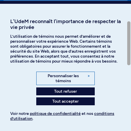
Affiniti
L’UdeM reconnaît l’importance de respecter la
vie privée
L’utilisation de témoins nous permet d’améliorer et de
personnaliser votre expérience Web. Certains témoins
Langues
sont obligatoires pour assurer le fonctionnement et la
sécurité du site Web, alors que d’autres enregistrent vos
préférences. En acceptant tout, vous consentez à notre
Facebook
Instagram
utilisation de témoins pour mieux répondre à vos besoins.
TikTok
YouTube
Personnaliser les
>
témoins
Spotify
Tout refuser
Tout accepter
Politique de confidentialité
Voir notre
politique de confidentialité
et nos
conditions
d’utilisation
.
Paramètres des témoins