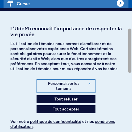
Cursus
Affiniti
L’UdeM reconnaît l’importance de respecter la
vie privée
L’utilisation de témoins nous permet d’améliorer et de
personnaliser votre expérience Web. Certains témoins
Langues
sont obligatoires pour assurer le fonctionnement et la
sécurité du site Web, alors que d’autres enregistrent vos
préférences. En acceptant tout, vous consentez à notre
Facebook
Instagram
utilisation de témoins pour mieux répondre à vos besoins.
TikTok
YouTube
Personnaliser les
>
témoins
Spotify
Tout refuser
Tout accepter
Politique de confidentialité
Voir notre
politique de confidentialité
et nos
conditions
d’utilisation
.
Paramètres des témoins