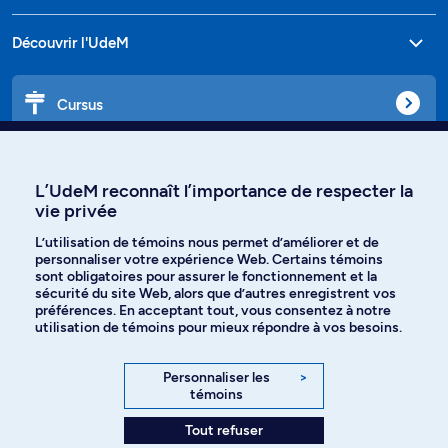
Découvrir l'UdeM
Cursus
Affiniti
L’UdeM reconnaît l’importance de respecter la
vie privée
L’utilisation de témoins nous permet d’améliorer et de
Langues
personnaliser votre expérience Web. Certains témoins
sont obligatoires pour assurer le fonctionnement et la
sécurité du site Web, alors que d’autres enregistrent vos
préférences. En acceptant tout, vous consentez à notre
Facebook
Instagram
utilisation de témoins pour mieux répondre à vos besoins.
TikTok
YouTube
Personnaliser les
>
témoins
Spotify
Tout refuser