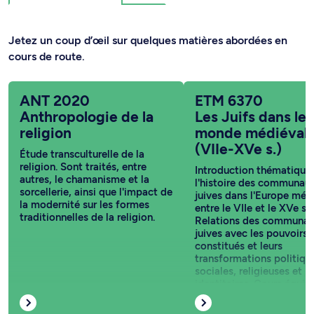
Jetez un coup d’œil sur quelques matières abordées en
cours de route.
ANT 2020
ETM 6370
Anthropologie de la
Les Juifs dans le
religion
monde médiéval
(VIIe-XVe s.)
Étude transculturelle de la
religion. Sont traités, entre
Introduction thématique
autres, le chamanisme et la
l'histoire des communau
sorcellerie, ainsi que l'impact de
juives dans l'Europe méd
la modernité sur les formes
entre le VIIe et le XVe s.
traditionnelles de la religion.
Relations des communau
juives avec les pouvoirs
constitués et leurs
transformations politiqu
sociales, religieuses et
identitaires. Cours équiv
: REL6150