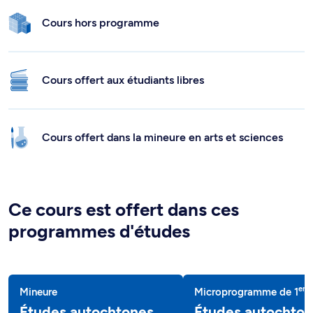
Cours hors programme
Cours offert aux étudiants libres
Cours offert dans la mineure en arts et sciences
Ce cours est offert dans ces
programmes d'études
er
Mineure
Microprogramme de 1
c
Études autochtones
Études autochto