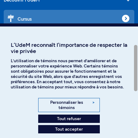
Cursus
Affiniti
L’UdeM reconnaît l’importance de respecter la
vie privée
L’utilisation de témoins nous permet d’améliorer et de
personnaliser votre expérience Web. Certains témoins
Langues
sont obligatoires pour assurer le fonctionnement et la
sécurité du site Web, alors que d’autres enregistrent vos
préférences. En acceptant tout, vous consentez à notre
Facebook
Instagram
utilisation de témoins pour mieux répondre à vos besoins.
TikTok
YouTube
Personnaliser les
>
témoins
Spotify
Tout refuser
Tout accepter
Politique de confidentialité