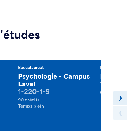
d'études
Baccalauréat
Majeure
Psychologie - Campus
Psycholo
Laval
1-220-2-
1-220-1-9
60 crédits
❯
Temps plein
90 crédits
Temps plein
❮