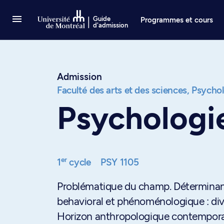
Passer au contenu
Guide
Programmes et cours
d'admission
Admission
Faculté des arts et des sciences,
Psychol
Psychologie
er
1
cycle
PSY 1105
Problématique du champ. Déterminant
behavioral et phénoménologique : di
Horizon anthropologique contempora