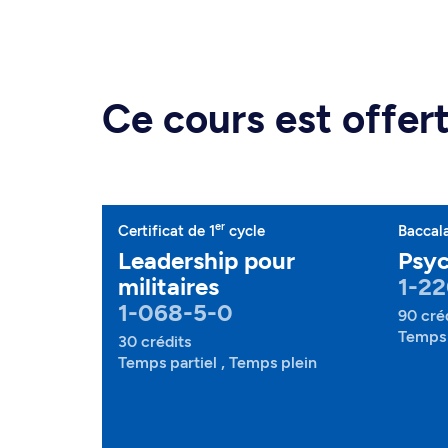
Ce cours est offe
er
Certificat de 1
cycle
Baccal
Leadership pour
Psyc
militaires
1-22
1-068-5-0
90 cré
Temps 
30 crédits
Temps partiel , Temps plein