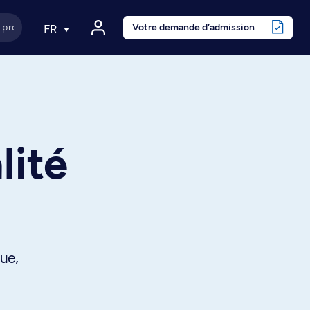
Votre demande d’admission
FR
lité
ue,