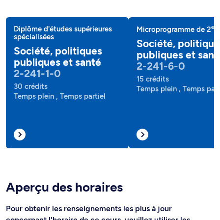
e
Diplôme d'études supérieures
Microprogramme de 2
c
spécialisées
Société, politiqu
Société, politiques
publiques et sant
publiques et santé
2-241-6-0
2-241-1-0
15 crédits
30 crédits
Temps plein , Temps part
Temps plein , Temps partiel
Aperçu des horaires
Pour obtenir les renseignements les plus à jour
concernant l'horaire de ce cours, veuillez utiliser les