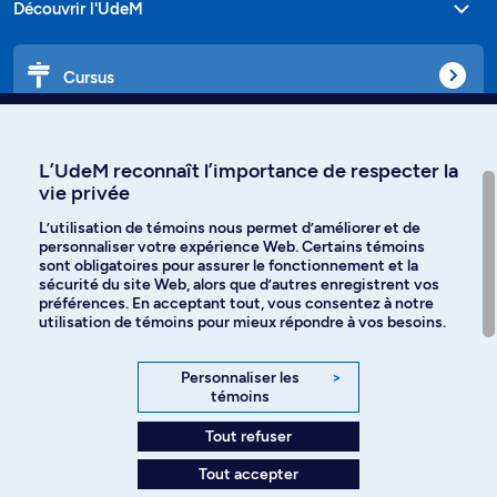
Découvrir l'UdeM
Cursus
Affiniti
L’UdeM reconnaît l’importance de respecter la
vie privée
L’utilisation de témoins nous permet d’améliorer et de
personnaliser votre expérience Web. Certains témoins
Langues
sont obligatoires pour assurer le fonctionnement et la
sécurité du site Web, alors que d’autres enregistrent vos
préférences. En acceptant tout, vous consentez à notre
Facebook
Instagram
utilisation de témoins pour mieux répondre à vos besoins.
TikTok
YouTube
Personnaliser les
>
témoins
Spotify
Tout refuser
Tout accepter
Politique de confidentialité