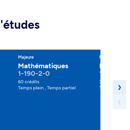
d'études
Majeure
Mineure
Mathématiques
Mathéma
1-190-2-0
1-190-4-
60 crédits
30 crédits
❯
Temps plein , Temps partiel
Temps plein , 
❮