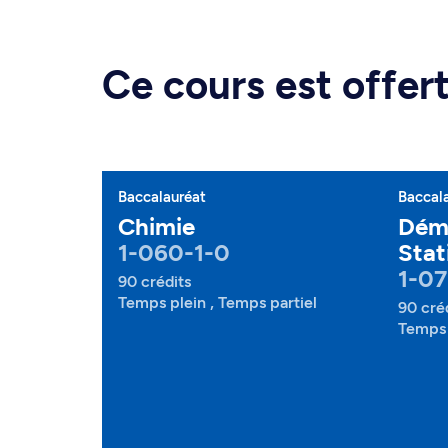
Ce cours est offe
Baccalauréat
Baccal
Chimie
Dém
1-060-1-0
Stat
1-07
90 crédits
Temps plein , Temps partiel
90 cré
Temps 