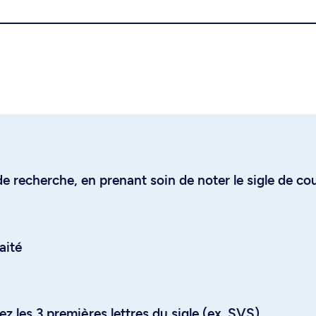
e recherche, en prenant soin de noter le sigle de co
aité
z les 3 premières lettres du sigle (ex. SVS)