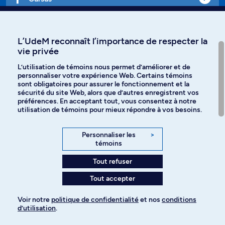
Affiniti
L’UdeM reconnaît l’importance de respecter la
vie privée
L’utilisation de témoins nous permet d’améliorer et de
personnaliser votre expérience Web. Certains témoins
Langues
sont obligatoires pour assurer le fonctionnement et la
sécurité du site Web, alors que d’autres enregistrent vos
préférences. En acceptant tout, vous consentez à notre
Facebook
Instagram
utilisation de témoins pour mieux répondre à vos besoins.
TikTok
YouTube
Personnaliser les
>
témoins
Spotify
Tout refuser
Tout accepter
Politique de confidentialité
Voir notre
politique de confidentialité
et nos
conditions
d’utilisation
.
Paramètres des témoins