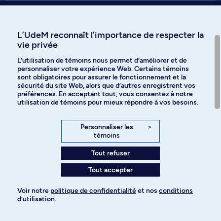
Affiniti
L’UdeM reconnaît l’importance de respecter la
vie privée
L’utilisation de témoins nous permet d’améliorer et de
personnaliser votre expérience Web. Certains témoins
Langues
sont obligatoires pour assurer le fonctionnement et la
sécurité du site Web, alors que d’autres enregistrent vos
préférences. En acceptant tout, vous consentez à notre
Facebook
Instagram
utilisation de témoins pour mieux répondre à vos besoins.
TikTok
YouTube
Personnaliser les
>
témoins
Spotify
Tout refuser
Tout accepter
Politique de confidentialité
Voir notre
politique de confidentialité
et nos
conditions
d’utilisation
.
Paramètres des témoins