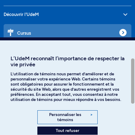
Découvrir l'UdeM
Cursus
Affiniti
L’UdeM reconnaît l’importance de respecter la
vie privée
L’utilisation de témoins nous permet d’améliorer et de
personnaliser votre expérience Web. Certains témoins
Langues
sont obligatoires pour assurer le fonctionnement et la
sécurité du site Web, alors que d’autres enregistrent vos
préférences. En acceptant tout, vous consentez à notre
Facebook
Instagram
utilisation de témoins pour mieux répondre à vos besoins.
TikTok
YouTube
Personnaliser les
>
témoins
Spotify
Tout refuser