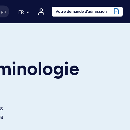
Votre demande d’admission
FR
iminologie
es
és