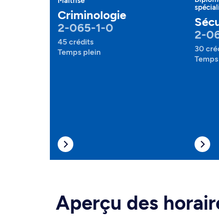
Maîtrise
spécial
Criminologie
Sécu
2-065-1-0
2-06
45 crédits
30 cré
Temps plein
Temps 
Aperçu des horair