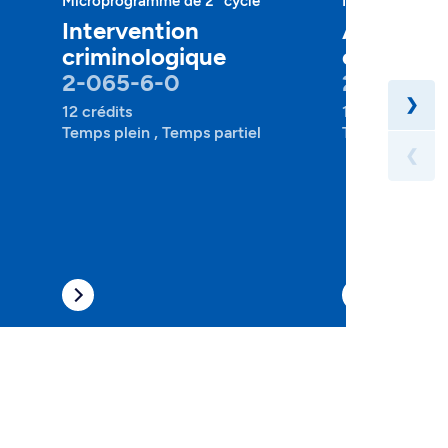
Microprogramme de 2
cycle
Microprogramm
Intervention
Analyse
criminologique
criminolo
2-065-6-0
2-065-6-
❯
12 crédits
12 crédits
Temps plein , Temps partiel
Temps plein , 
❮