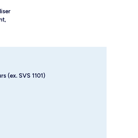
liser
nt,
urs (ex. SVS 1101)