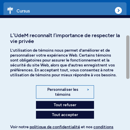
Cursus
Affiniti
L’UdeM reconnaît l’importance de respecter la
vie privée
L’utilisation de témoins nous permet d’améliorer et de
personnaliser votre expérience Web. Certains témoins
Langues
sont obligatoires pour assurer le fonctionnement et la
sécurité du site Web, alors que d’autres enregistrent vos
préférences. En acceptant tout, vous consentez à notre
Facebook
Instagram
utilisation de témoins pour mieux répondre à vos besoins.
TikTok
YouTube
Personnaliser les
>
témoins
Spotify
Tout refuser
Tout accepter
Politique de confidentialité
Voir notre
politique de confidentialité
et nos
conditions