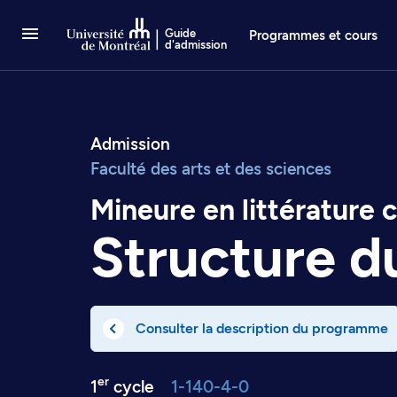
Passer au contenu
Guide
Programmes et cours
d'admission
Admission
Faculté des arts et des sciences
Mineure en littérature
Structure 
Consulter la description du programme
er
1
cycle
1-140-4-0