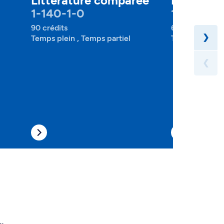
Littérature comparée
Littérat
1-140-1-0
1-140-2-
90 crédits
60 crédits
❯
Temps plein , Temps partiel
Temps plein , 
❮