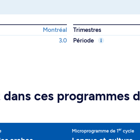
Montréal
Trimestres
3.0
Période
rt dans ces programmes 
er
e
Microprogramme de 1
cycle