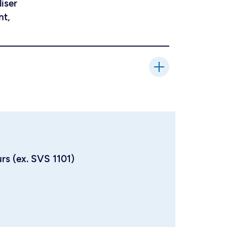
liser
nt,
urs (ex. SVS 1101)