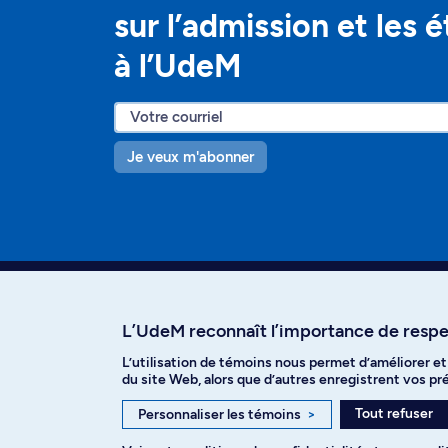
sur l’admission et les 
à l’UdeM
Je veux m'abonner
L’UdeM reconnaît l’importance de respec
L’utilisation de témoins nous permet d’améliorer e
Facebook
Instagram
T
du site Web, alors que d’autres enregistrent vos p
Tout refuser
Personnaliser les témoins
>