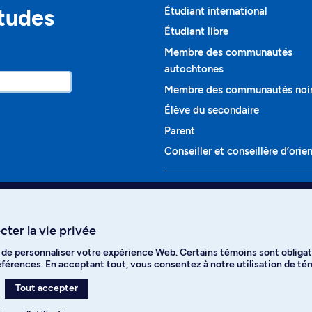
études
Étudiant international
Étudiant libre
Membre des communautés
autochtones
Membre des communautés noi
Élève du secondaire
Parent
Conseiller et conseillère d’orie
Programmes et cours
Liste complète des cours
ter la vie privée
Voir tous les programmes
t de personnaliser votre expérience Web. Certains témoins sont obligat
ikTok
YouTube
Spotify
références. En acceptant tout, vous consentez à notre utilisation de t
Tout accepter