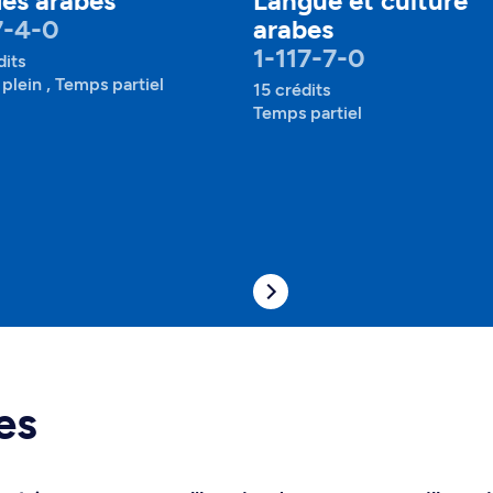
es arabes
Langue et culture
7-4-0
arabes
1-117-7-0
dits
plein , Temps partiel
15 crédits
Temps partiel
es