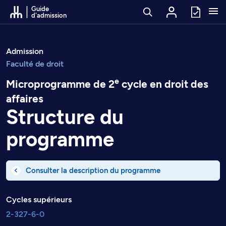
Passer au contenu
Guide
d'admission
Admission
Faculté de droit
e
Microprogramme de 2
cycle en droit des
affaires
Structure du
programme
Consulter la description du programme
Cycles supérieurs
2-327-6-0