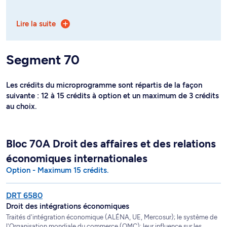
Le microprogramme offre les thématiques suivantes :
Lire la suite
- Droit des affaires et des relations économiques
internationales;
Segment 70
- Droit des produits et marchés financiers;
- Droit et pratiques contractuelles des affaires.
Les crédits du microprogramme sont répartis de la façon
suivante : 12 à 15 crédits à option et un maximum de 3 crédits
Le programme peut s'effectuer :
au choix.
- Dans une formule à la carte, destinée aux
professionnels qui souhaitent améliorer leurs
compétences professionnelles, selon leurs besoins
Bloc 70A Droit des affaires et des relations
spécifiques;
économiques internationales
- Un parcours par thématique nécessite l'inscription à au
Option - Maximum 15 crédits.
moins quatre (4) cours d'une même thématique, soit : i)
droit des affaires et des relations économiques
DRT 6580
internationales; ii) droit des marchés financiers; iii) droit
Droit des intégrations économiques
et pratiques contractuelles de l'entreprise.
Traités d'intégration économique (ALÉNA, UE, Mercosur); le système de
l'Organisation mondiale du commerce (OMC); leur influence sur les