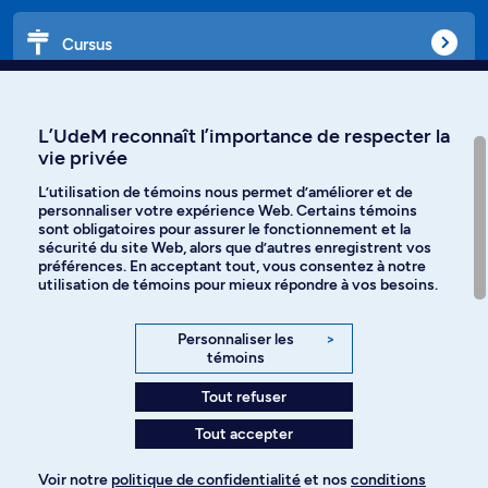
Cursus
Affiniti
L’UdeM reconnaît l’importance de respecter la
vie privée
L’utilisation de témoins nous permet d’améliorer et de
personnaliser votre expérience Web. Certains témoins
Langues
sont obligatoires pour assurer le fonctionnement et la
sécurité du site Web, alors que d’autres enregistrent vos
préférences. En acceptant tout, vous consentez à notre
Facebook
Instagram
utilisation de témoins pour mieux répondre à vos besoins.
TikTok
YouTube
Personnaliser les
>
témoins
Spotify
Tout refuser
Tout accepter
Politique de confidentialité
Voir notre
politique de confidentialité
et nos
conditions