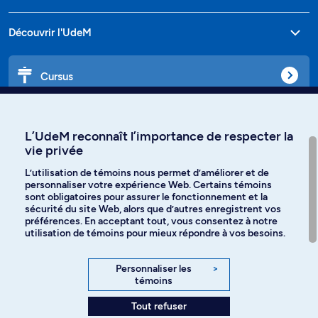
Découvrir l'UdeM
Cursus
Affiniti
L’UdeM reconnaît l’importance de respecter la
vie privée
L’utilisation de témoins nous permet d’améliorer et de
personnaliser votre expérience Web. Certains témoins
Langues
sont obligatoires pour assurer le fonctionnement et la
sécurité du site Web, alors que d’autres enregistrent vos
préférences. En acceptant tout, vous consentez à notre
Facebook
Instagram
utilisation de témoins pour mieux répondre à vos besoins.
TikTok
YouTube
Personnaliser les
>
témoins
Spotify
Tout refuser