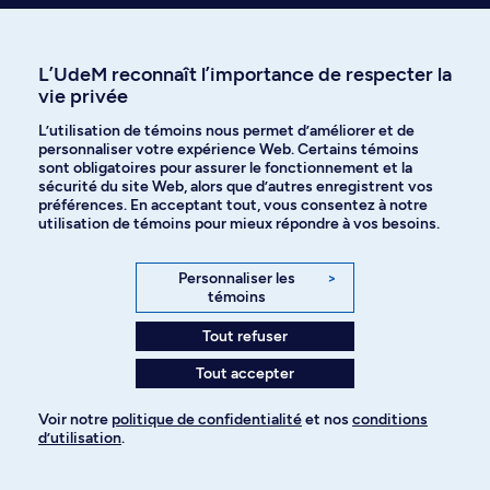
Exemples d'emplois
Parcours possibles
L’UdeM reconnaît l’importance de respecter la
vie privée
L’utilisation de témoins nous permet d’améliorer et de
personnaliser votre expérience Web. Certains témoins
sont obligatoires pour assurer le fonctionnement et la
sécurité du site Web, alors que d’autres enregistrent vos
préférences. En acceptant tout, vous consentez à notre
utilisation de témoins pour mieux répondre à vos besoins.
Personnaliser les
>
témoins
Tout refuser
Responsable des
Tout accepter
publications imprimées,
audiovisuelles ou
Recherchiste
Voir notre
politique de confidentialité
et nos
conditions
électroniques
(radio, télévision)
d’utilisation
.
Pour ajouter à votre demande