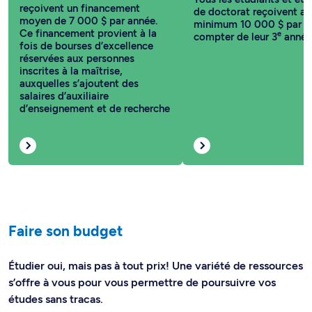
reçoivent un financement
de doctorat reçoivent au
moyen de 7 000 $ par année.
minimum 10 000 $ par a
Ce financement provient à la
e
compter de leur 3
année
fois de bourses d’excellence
réservées aux personnes
inscrites à la maîtrise,
auxquelles s’ajoutent des
salaires d’auxiliaire
d’enseignement et de recherche
Faire son budget
Étudier oui, mais pas à tout prix! Une variété de ressources
s’offre à vous pour vous permettre de poursuivre vos
études sans tracas.