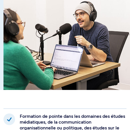
er
pour s'arrimer à des études de 1
cycle, le programme est
nettement orienté vers la recherche. Il demeure
néanmoins sensible aux préoccupations et aux exigences
de la pratique professionnelle en communication à
laquelle se destine une partie du corps étudiant. Le
programme consiste en 3 trimestres de cours magistraux
et de séminaires, suivis d'environ une année consacrée à la
rédaction d'un mémoire ou d'un travail dirigé.
Formation de pointe dans les domaines des études
médiatiques, de la communication
organisationnelle ou politique, des études sur le