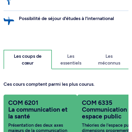
Possibilité de séjour d’études à l’international
Les coups de
Les
Les
cœur
essentiels
méconnus
Ces cours comptent parmi les plus courus.
COM 6201
COM 6335
La communication et
Communication e
la santé
espace public
Présentation des deux axes
Théories de l'espace publ
majeurs de la communication
dimensions proprement