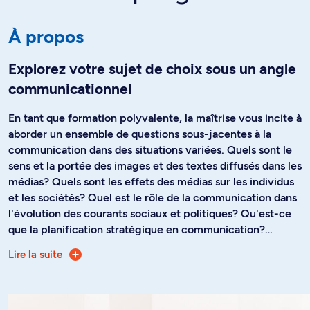
À propos
Explorez votre sujet de choix sous un angle
communicationnel
En tant que formation polyvalente, la maîtrise vous incite à
aborder un ensemble de questions sous-jacentes à la
communication dans des situations variées. Quels sont le
sens et la portée des images et des textes diffusés dans les
médias? Quels sont les effets des médias sur les individus
et les sociétés? Quel est le rôle de la communication dans
l'évolution des courants sociaux et politiques? Qu'est-ce
que la planification stratégique en communication?
Comment s'articulent les processus de communication
Lire la suite
La maîtrise en sciences de la communication offre une
dans différents contextes? En misant sur cette approche,
formation théorique et méthodologique qui vous permet
vous vous préparez à affronter le monde changeant et
d'analyser, de planifier et d'évaluer les phénomènes
complexe de la communication et à vous interroger sur le
communicationnels contemporains et leurs enjeux. Conçu
processus même de la communication.