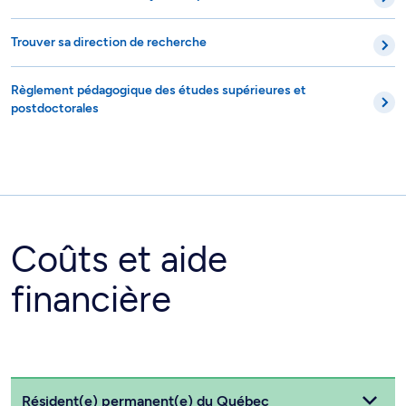
Trouver sa direction de recherche
Règlement pédagogique des études supérieures et
postdoctorales
Coûts et aide
financière
Choisissez votre statut
Résident(e) permanent(e) du Québec