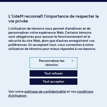
L’UdeM reconnaît l’importance de respecter la
Explorez tous les programmes
vie privée
L’utilisation de témoins nous permet d’améliorer et de
Signaler un changement (usage interne)
personnaliser votre expérience Web. Certains témoins
sont obligatoires pour assurer le fonctionnement et la
sécurité du site Web, alors que d’autres enregistrent vos
préférences. En acceptant tout, vous consentez à notre
utilisation de témoins pour mieux répondre à vos besoins.
Personnaliser les
>
témoins
Besoin d’aide?
On est là pour vous!
Tout refuser
Accéder au Centre d'aide
Tout accepter
Voir notre
politique de confidentialité
et nos
conditions
d’utilisation
.
Pour ajouter à votre demande
Poser une question par
Découvrir nos activités