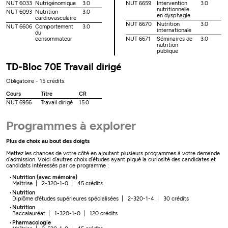
NUT 6033
Nutrigénomique
3.0
NUT 6659
Intervention
3.0
nutritionnelle
NUT 6093
Nutrition
3.0
en dysphagie
cardiovasculaire
NUT 6670
Nutrition
3.0
NUT 6606
Comportement
3.0
internationale
du
consommateur
NUT 6671
Séminaires de
3.0
nutrition
publique
TD-Bloc 70E Travail dirigé
Obligatoire - 15 crédits.
Cours
Titre
CR
NUT 6956
Travail dirigé
15.0
Programmes à explorer
Plus de choix au bout des doigts
Mettez les chances de votre côté en ajoutant plusieurs programmes à votre demande
d’admission. Voici d’autres choix d’études ayant piqué la curiosité des candidates et
candidats intéressés par ce programme :
Nutrition (avec mémoire)
Maîtrise | 2-320-1-0 | 45 crédits
Nutrition
Diplôme d'études supérieures spécialisées | 2-320-1-4 | 30 crédits
Nutrition
Baccalauréat | 1-320-1-0 | 120 crédits
Pharmacologie