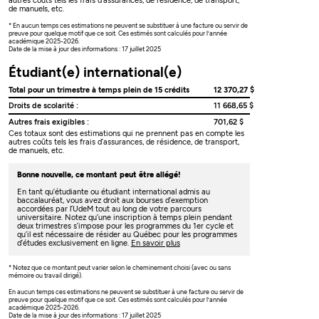
autres coûts tels les frais d’assurances, de résidence, de transport,
de manuels, etc.
* En aucun temps ces estimations ne peuvent se substituer à une facture ou servir de
preuve pour quelque motif que ce soit. Ces estimés sont calculés pour l’année
académique 2025-2026.
Date de la mise à jour des informations : 17 juillet 2025
Étudiant(e) international(e)
Total pour un trimestre à temps plein de 15 crédits
12 370,27 $
Droits de scolarité :
11 668,65 $
Autres frais exigibles :
701,62 $
Ces totaux sont des estimations qui ne prennent pas en compte les
autres coûts tels les frais d’assurances, de résidence, de transport,
de manuels, etc.
Bonne nouvelle, ce montant peut être allégé!
En tant qu’étudiante ou étudiant international admis au
baccalauréat, vous avez droit aux bourses d’exemption
accordées par l’UdeM tout au long de votre parcours
universitaire. Notez qu’une inscription à temps plein pendant
deux trimestres s’impose pour les programmes du 1er cycle et
qu’il est nécessaire de résider au Québec pour les programmes
d’études exclusivement en ligne.
En savoir plus
* Notez que ce montant peut varier selon le cheminement choisi (avec ou sans
mémoire ou travail dirigé).
En aucun temps ces estimations ne peuvent se substituer à une facture ou servir de
preuve pour quelque motif que ce soit. Ces estimés sont calculés pour l’année
académique 2025-2026.
Date de la mise à jour des informations : 17 juillet 2025