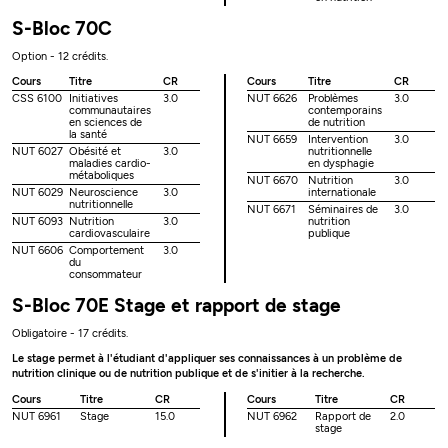
S-Bloc 70C
Option - 12 crédits.
Cours
Titre
CR
Cours
Titre
CR
CSS 6100
Initiatives
3.0
NUT 6626
Problèmes
3.0
communautaires
contemporains
en sciences de
de nutrition
la santé
NUT 6659
Intervention
3.0
NUT 6027
Obésité et
3.0
nutritionnelle
maladies cardio-
en dysphagie
métaboliques
NUT 6670
Nutrition
3.0
NUT 6029
Neuroscience
3.0
internationale
nutritionnelle
NUT 6671
Séminaires de
3.0
NUT 6093
Nutrition
3.0
nutrition
cardiovasculaire
publique
NUT 6606
Comportement
3.0
du
consommateur
S-Bloc 70E Stage et rapport de stage
Obligatoire - 17 crédits.
Le stage permet à l'étudiant d'appliquer ses connaissances à un problème de
nutrition clinique ou de nutrition publique et de s'initier à la recherche.
Cours
Titre
CR
Cours
Titre
CR
NUT 6961
Stage
15.0
NUT 6962
Rapport de
2.0
stage