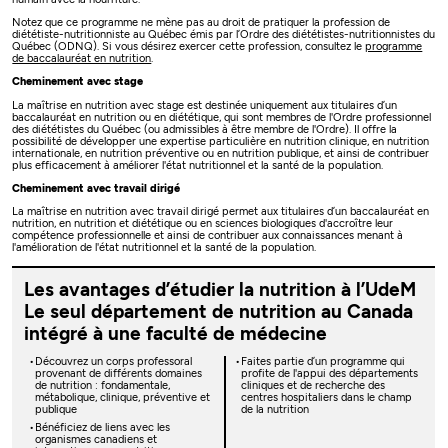
Notez que ce programme ne mène pas au droit de pratiquer la profession de
diététiste-nutritionniste au Québec émis par l’Ordre des diététistes-nutritionnistes du
Québec (ODNQ). Si vous désirez exercer cette profession, consultez le
programme
de baccalauréat en nutrition
.
Cheminement avec stage
La maîtrise en nutrition avec stage est destinée uniquement aux titulaires d’un
baccalauréat en nutrition ou en diététique, qui sont membres de l'Ordre professionnel
des diététistes du Québec (ou admissibles à être membre de l'Ordre). Il offre la
possibilité de développer une expertise particulière en nutrition clinique, en nutrition
internationale, en nutrition préventive ou en nutrition publique, et ainsi de contribuer
plus efficacement à améliorer l'état nutritionnel et la santé de la population.
Cheminement avec travail dirigé
La maîtrise en nutrition avec travail dirigé permet aux titulaires d’un baccalauréat en
nutrition, en nutrition et diététique ou en sciences biologiques d'accroître leur
compétence professionnelle et ainsi de contribuer aux connaissances menant à
l'amélioration de l'état nutritionnel et la santé de la population.
Les avantages d’étudier la nutrition à l’UdeM
Le seul département de nutrition au Canada
intégré à une faculté de médecine
Découvrez un corps professoral
Faites partie d’un programme qui
provenant de différents domaines
profite de l'appui des départements
de nutrition : fondamentale,
cliniques et de recherche des
métabolique, clinique, préventive et
centres hospitaliers dans le champ
publique
de la nutrition
Bénéficiez de liens avec les
organismes canadiens et