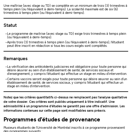
Une maîtrise (avec stage ou TD) se complète en un minimum de trois (3) trimestres à
temps plein (ou l'équivalent à demi-temps). La scolarité maximale est de six (6)
trimestres à temps plein (ou l'équivalent à demi-temps).
Statut
Le programme de maitrise (avec stage ou TD) exige trois trimestres à temps plein
(ou l'équivalent à demi-temps).
Après trois (3) trimestres à temps plein (ou l'équivalent à demi-temps), l'étudiant
peut être inscrit en rédaction si tous les cours exigés sont complétés.
Remarques
La vérification des antécédents judiciaires est obligatoire pour toute personne qui
désire œuvrer au sein d’un établissement de santé, de services sociaux et
d’enseignement, y compris l’étudiant qui effectue un stage en milieu d’intervention.
Certains vaccins seront exigés pour toute personne qui désire œuvrer au sein d’un
établissement de santé, de services sociaux, y compris l’étudiant qui effectue un
stage en milieu d’intervention.
Notez que les critères quantitatifs ci-dessus ne remplacent pas l’analyse qualitative
de votre dossier. Ces critères sont publiés uniquement à titre indicatif. Une
admissibilité à un programme d’études ne garantit pas une offre d’admission. Les
informations contenues sur cette page sont modifiables sans préavis.
Programmes d’études de provenance
Plusieurs étudiants de l’Université de Montréal inscrits à ce programme provenaient
des programmes suivants :