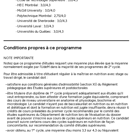
École de Technologie Supérieure : 3,0/4,3
HEC Montréal : 3,0/4,3
McGill University : 3,0/4,0
Polytechnique Montréal : 2,75/4,0
Université de Sherbrooke : 3,0/4,3
Université Laval : 3,0/4,3
Universités du Québec : 3,0/4,3
Conditions propres à ce programme
NOTE IMPORTANTE
Notez que ce programme d’études requiert une moyenne plus élevée que la moyenne
e
normalement exigée par l’UdeM dans la majorité de ses programmes de 2
cycle.
Pour être admissible à titre d'étudiant régulier à la maîtrise en nutrition avec stage ou
travail dirigé, le candidat doit :
satisfaire aux conditions générales d'admissibilité (section XI) du Règlement
pédagogique des Études supérieures et postdoctorales
er
être titulaire d'un diplôme de 1
cycle préparant adéquatement aux études qu'il
veut entreprendre, ou bien attester d'une formation jugée équivalente, comprenant
des cours de niveau universitaire en anatomie et physiologie, biochimie et
microbiologie. Le candidat n'ayant pas de baccalauréat en nutrition ou en nutrition
et diététique et dont la formation en nutrition est jugée insuffisante, devra réussir 6
crédits de cours préalables du premier cycle recommandés par le comité des
études supérieures du Département de nutrition lors de l'évaluation du dossier
avant de pouvoir s'inscrire aux cours de cycles supérieurs en nutrition. Ce candidat
pourrait suivre certains cours des cycles supérieurs en nutrition de façon
concomitante, sur recommandation du comité d'études supérieures.
er
avoir obtenu, au 1
cycle, une moyenne d'au moins 3,3 sur 4,3 ou l'équivalent