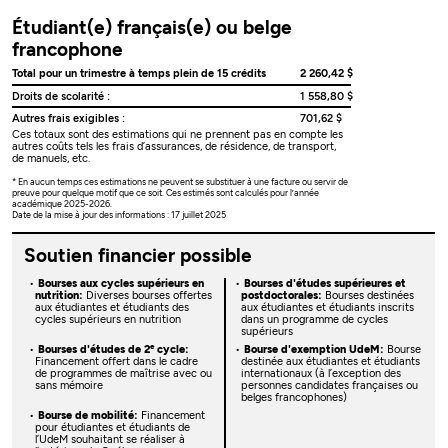
Étudiant(e) français(e) ou belge
francophone
Total pour un trimestre à temps plein de 15 crédits
2 260,42 $
Droits de scolarité :
1 558,80 $
Autres frais exigibles :
701,62 $
Ces totaux sont des estimations qui ne prennent pas en compte les
autres coûts tels les frais d’assurances, de résidence, de transport,
de manuels, etc.
* En aucun temps ces estimations ne peuvent se substituer à une facture ou servir de
preuve pour quelque motif que ce soit. Ces estimés sont calculés pour l’année
académique 2025-2026.
Date de la mise à jour des informations : 17 juillet 2025
Soutien financier possible
Bourses aux cycles supérieurs en
Bourses d'études supérieures et
nutrition:
Diverses bourses offertes
postdoctorales:
Bourses destinées
aux étudiantes et étudiants des
aux étudiantes et étudiants inscrits
cycles supérieurs en nutrition
dans un programme de cycles
supérieurs
e
Bourses d'études de 2
cycle:
Bourse d'exemption UdeM:
Bourse
Financement offert dans le cadre
destinée aux étudiantes et étudiants
de programmes de maîtrise avec ou
internationaux (à l’exception des
sans mémoire
personnes candidates françaises ou
belges francophones)
Bourse de mobilité:
Financement
pour étudiantes et étudiants de
l’UdeM souhaitant se réaliser à