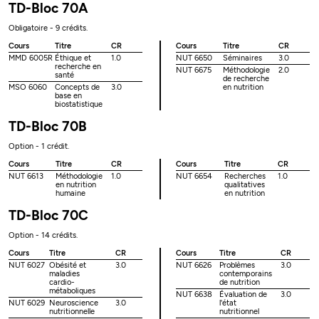
TD-Bloc 70A
Obligatoire - 9 crédits.
Cours
Titre
CR
Cours
Titre
CR
MMD 6005R
Éthique et
1.0
NUT 6650
Séminaires
3.0
recherche en
NUT 6675
Méthodologie
2.0
santé
de recherche
MSO 6060
Concepts de
3.0
en nutrition
base en
biostatistique
TD-Bloc 70B
Option - 1 crédit.
Cours
Titre
CR
Cours
Titre
CR
NUT 6613
Méthodologie
1.0
NUT 6654
Recherches
1.0
en nutrition
qualitatives
humaine
en nutrition
TD-Bloc 70C
Option - 14 crédits.
Cours
Titre
CR
Cours
Titre
CR
NUT 6027
Obésité et
3.0
NUT 6626
Problèmes
3.0
maladies
contemporains
cardio-
de nutrition
métaboliques
NUT 6638
Évaluation de
3.0
NUT 6029
Neuroscience
3.0
l'état
nutritionnelle
nutritionnel