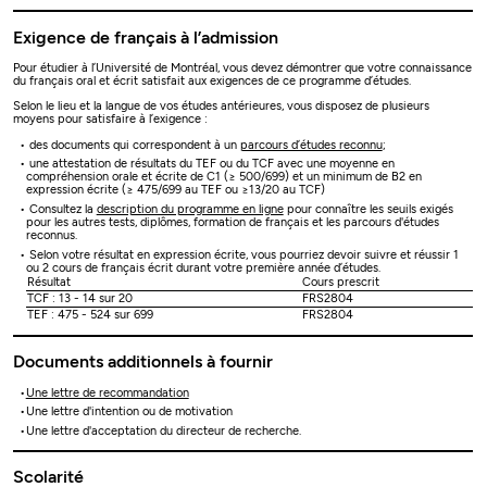
Exigence de français à l’admission
Pour étudier à l’Université de Montréal, vous devez démontrer que votre connaissance
du français oral et écrit satisfait aux exigences de ce programme d’études.
Selon le lieu et la langue de vos études antérieures, vous disposez de plusieurs
moyens pour satisfaire à l’exigence :
des documents qui correspondent à un
parcours d’études reconnu
;
une attestation de résultats du TEF ou du TCF avec une moyenne en
compréhension orale et écrite de C1 (≥ 500/699) et un minimum de B2 en
expression écrite (≥ 475/699 au TEF ou ≥13/20 au TCF)
Consultez la
description du programme en ligne
pour connaître les seuils exigés
pour les autres tests, diplômes, formation de français et les parcours d'études
reconnus.
Selon votre résultat en expression écrite, vous pourriez devoir suivre et réussir 1
ou 2 cours de français écrit durant votre première année d’études.
Résultat
Cours prescrit
TCF : 13 - 14 sur 20
FRS2804
TEF : 475 - 524 sur 699
FRS2804
Documents additionnels à fournir
Une lettre de recommandation
Une lettre d'intention ou de motivation
Une lettre d'acceptation du directeur de recherche.
Scolarité