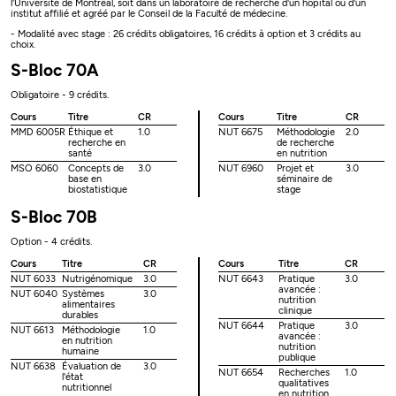
l'Université de Montréal, soit dans un laboratoire de recherche d'un hôpital ou d'un
institut affilié et agréé par le Conseil de la Faculté de médecine.
- Modalité avec stage : 26 crédits obligatoires, 16 crédits à option et 3 crédits au
choix.
S-Bloc 70A
Obligatoire - 9 crédits.
Cours
Titre
CR
Cours
Titre
CR
MMD 6005R
Éthique et
1.0
NUT 6675
Méthodologie
2.0
recherche en
de recherche
santé
en nutrition
MSO 6060
Concepts de
3.0
NUT 6960
Projet et
3.0
base en
séminaire de
biostatistique
stage
S-Bloc 70B
Option - 4 crédits.
Cours
Titre
CR
Cours
Titre
CR
NUT 6033
Nutrigénomique
3.0
NUT 6643
Pratique
3.0
avancée :
NUT 6040
Systèmes
3.0
nutrition
alimentaires
clinique
durables
NUT 6644
Pratique
3.0
NUT 6613
Méthodologie
1.0
avancée :
en nutrition
nutrition
humaine
publique
NUT 6638
Évaluation de
3.0
NUT 6654
Recherches
1.0
l'état
qualitatives
nutritionnel
en nutrition