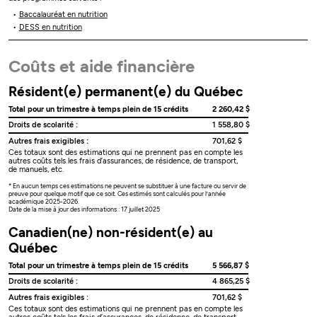
Baccalauréat en nutrition
DESS en nutrition
Coûts et aide financière
Résident(e) permanent(e) du Québec
Total pour un trimestre à temps plein de 15 crédits
2 260,42 $
Droits de scolarité :
1 558,80 $
Autres frais exigibles :
701,62 $
Ces totaux sont des estimations qui ne prennent pas en compte les
autres coûts tels les frais d’assurances, de résidence, de transport,
de manuels, etc.
* En aucun temps ces estimations ne peuvent se substituer à une facture ou servir de
preuve pour quelque motif que ce soit. Ces estimés sont calculés pour l’année
académique 2025-2026.
Date de la mise à jour des informations : 17 juillet 2025
Canadien(ne) non-résident(e) au
Québec
Total pour un trimestre à temps plein de 15 crédits
5 566,87 $
Droits de scolarité :
4 865,25 $
Autres frais exigibles :
701,62 $
Ces totaux sont des estimations qui ne prennent pas en compte les