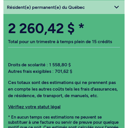
Choisissez votre statut
Résident(e) permanent(e) du Québec
2 260,42 $
*
Total pour un trimestre à temps plein de 15 crédits
Droits de scolarité :
1 558,80 $
Autres frais exigibles :
701,62 $
Ces totaux sont des estimations qui ne prennent pas
en compte les autres coûts tels les frais d’assurances,
de résidence, de transport, de manuels, etc.
Vérifiez votre statut légal
* En aucun temps ces estimations ne peuvent se
substituer à une facture ou servir de preuve pour quelque
motif que ce soit. Ces estimés sont calculés pour l’année