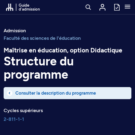
Passer au contenu
Guide
d'admission
Admission
Faculté des sciences de l'éducation
Maîtrise en éducation, option Didactique
Structure du
programme
Consulter la description du programme
Cycles supérieurs
2-811-1-1