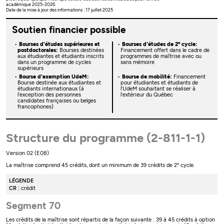
académique 2025-2026.
Date de la mise à jour des informations : 17 juillet 2025
Soutien financier possible
e
Bourses d'études supérieures et
Bourses d'études de 2
cycle:
postdoctorales:
Bourses destinées
Financement offert dans le cadre de
aux étudiantes et étudiants inscrits
programmes de maîtrise avec ou
dans un programme de cycles
sans mémoire
supérieurs
Bourse d'exemption UdeM:
Bourse de mobilité:
Financement
Bourse destinée aux étudiantes et
pour étudiantes et étudiants de
étudiants internationaux (à
l’UdeM souhaitant se réaliser à
l’exception des personnes
l’extérieur du Québec
candidates françaises ou belges
francophones)
Structure du programme (2-811-1-1)
Version 02 (E08)
e
La maîtrise comprend 45 crédits, dont un minimum de 39 crédits de 2
cycle.
LÉGENDE
CR :
crédit
Segment 70
Les crédits de la maîtrise sont répartis de la façon suivante : 39 à 45 crédits à option