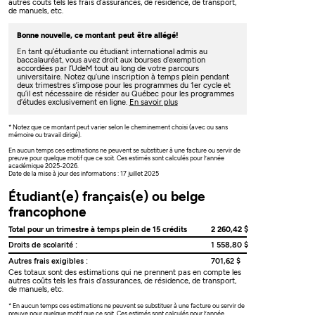
autres coûts tels les frais d’assurances, de résidence, de transport,
de manuels, etc.
Bonne nouvelle, ce montant peut être allégé!
En tant qu’étudiante ou étudiant international admis au
baccalauréat, vous avez droit aux bourses d’exemption
accordées par l’UdeM tout au long de votre parcours
universitaire. Notez qu’une inscription à temps plein pendant
deux trimestres s’impose pour les programmes du 1er cycle et
qu’il est nécessaire de résider au Québec pour les programmes
d’études exclusivement en ligne.
En savoir plus
* Notez que ce montant peut varier selon le cheminement choisi (avec ou sans
mémoire ou travail dirigé).
En aucun temps ces estimations ne peuvent se substituer à une facture ou servir de
preuve pour quelque motif que ce soit. Ces estimés sont calculés pour l’année
académique 2025-2026.
Date de la mise à jour des informations : 17 juillet 2025
Étudiant(e) français(e) ou belge
francophone
Total pour un trimestre à temps plein de 15 crédits
2 260,42 $
Droits de scolarité :
1 558,80 $
Autres frais exigibles :
701,62 $
Ces totaux sont des estimations qui ne prennent pas en compte les
autres coûts tels les frais d’assurances, de résidence, de transport,
de manuels, etc.
* En aucun temps ces estimations ne peuvent se substituer à une facture ou servir de
preuve pour quelque motif que ce soit. Ces estimés sont calculés pour l’année