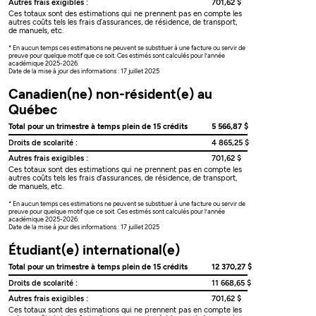
Autres frais exigibles :
701,62 $
Ces totaux sont des estimations qui ne prennent pas en compte les
autres coûts tels les frais d’assurances, de résidence, de transport,
de manuels, etc.
* En aucun temps ces estimations ne peuvent se substituer à une facture ou servir de
preuve pour quelque motif que ce soit. Ces estimés sont calculés pour l’année
académique 2025-2026.
Date de la mise à jour des informations : 17 juillet 2025
Canadien(ne) non-résident(e) au
Québec
Total pour un trimestre à temps plein de 15 crédits
5 566,87 $
Droits de scolarité :
4 865,25 $
Autres frais exigibles :
701,62 $
Ces totaux sont des estimations qui ne prennent pas en compte les
autres coûts tels les frais d’assurances, de résidence, de transport,
de manuels, etc.
* En aucun temps ces estimations ne peuvent se substituer à une facture ou servir de
preuve pour quelque motif que ce soit. Ces estimés sont calculés pour l’année
académique 2025-2026.
Date de la mise à jour des informations : 17 juillet 2025
Étudiant(e) international(e)
Total pour un trimestre à temps plein de 15 crédits
12 370,27 $
Droits de scolarité :
11 668,65 $
Autres frais exigibles :
701,62 $
Ces totaux sont des estimations qui ne prennent pas en compte les