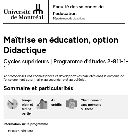
Passer au contenu
Faculté des sciences de
l'éducation
Département de didactique
Maîtrise en éducation, option
Didactique
Cycles supérieurs | Programme d'études 2-811-1-
1
Approfondissez vos connaissances et développez vos habiletés dans le domaine de
l'enseignement au primaire, au secondaire et au collégial.
Sommaire et particularités
Temps
45
Cheminement
plein
et
crédits
sans mémoire
temps
ou thèse
partiel
Information sur le programme
Mikelsie Féquière