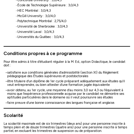
Concordia University : 3,0/4,3
École de Technologie Supérieure : 3,0/4,3
HEC Montréal : 3,0/4,3
McGill University : 3,0/4,0
Polytechnique Montréal : 2,75/4,0
Université de Sherbrooke : 3,0/4,3
Université Laval : 3,0/4,3
Universités du Québec : 3,0/4,3
Conditions propres à ce programme
Pour être admis à titre d'étudiant régulier à la M. Ed., option Didactique, le candidat
doit :
satisfaire aux conditions générales d'admissibilité (section XI) du Règlement
pédagogique des Études supérieures et postdoctorales
être titulaire d'un diplôme de 1er cycle préparant adéquatement aux études qu'il
veut entreprendre, ou bien attester d'une formation jugée équivalente
avoir obtenu, au 1er cycle, une moyenne d'au moins 3,0 sur 4,3 ou l'équivalent à
moins que l'expérience professionnelle acquise par le candidat ne démontre ses
aptitudes particulières dans le domaine où il veut poursuivre ses études
faire preuve d'une bonne connaissance des langues française et anglaise.
Scolarité
La scolarité maximale est de six trimestres (deux ans) pour une personne inscrite à
temps plein et de douze trimestres (quatre ans) pour une personne inscrite à temps
partiel, en excluant les trimestres de suspension ou de préparation.