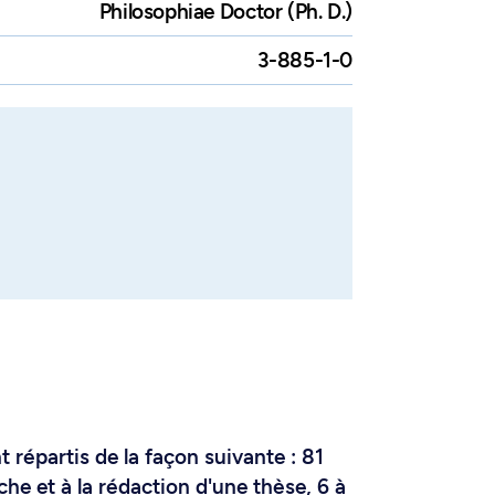
Philosophiae Doctor (Ph. D.)
3-885-1-0
ment au doctorat conduisant au
x exigences des deux programmes,
e, s'ajoutent 3 crédits pour le
tion théologique et biblique
e
s études de 2
cycle à l'Institut
 répartis de la façon suivante : 81
che et à la rédaction d'une thèse, 6 à