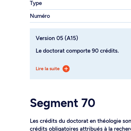
Type
Numéro
Version 05 (A15)
Le doctorat comporte 90 crédits.
L'étudiant peut s'inscrire concurrem
Lire la suite
grade canonique et, s'il satisfait au
obtenir les deux grades.
Aux 90 crédits du doctorat en théologi
Segment 70
cours préparatoire REL6310 Interpréta
imposé à l'étudiant qui n'a pas fait se
d'études religieuses.
Les crédits du doctorat en théologie sont
crédits obligatoires attribués à la recher