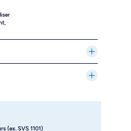
liser
nt,
urs (ex. SVS 1101)