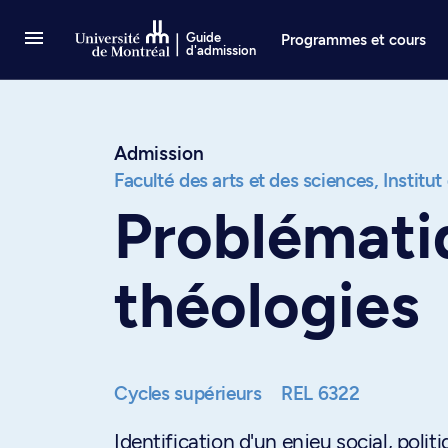
Passer au contenu
Guide
Programmes et cours
d'admission
Admission
Faculté des arts et des sciences,
Institut
Problémati
théologies
Cycles supérieurs
REL 6322
Identification d'un enjeu social, pol