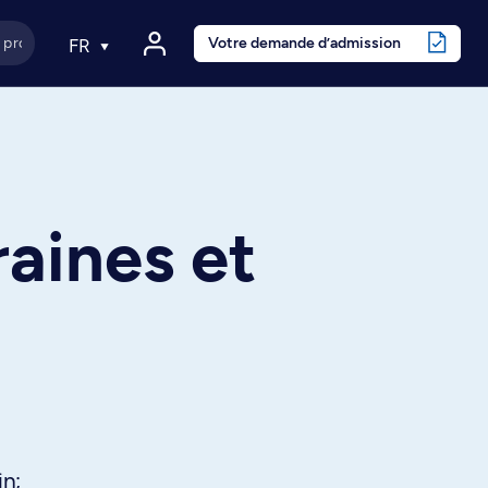
Votre demande d’admission
FR
aines et
in;