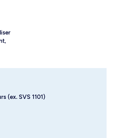
liser
nt,
urs (ex. SVS 1101)