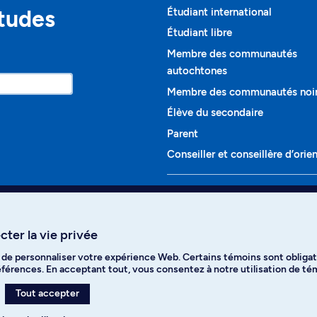
études
Étudiant international
Étudiant libre
Membre des communautés
autochtones
Membre des communautés noi
Élève du secondaire
Parent
Conseiller et conseillère d’orie
Programmes et cours
Liste complète des cours
ter la vie privée
Voir tous les programmes
t de personnaliser votre expérience Web. Certains témoins sont obligat
ikTok
YouTube
Spotify
références. En acceptant tout, vous consentez à notre utilisation de t
Tout accepter