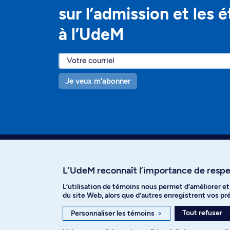
sur l’admission et les 
à l’UdeM
Je veux m'abonner
L’UdeM reconnaît l’importance de respec
L’utilisation de témoins nous permet d’améliorer e
Facebook
Instagram
T
du site Web, alors que d’autres enregistrent vos p
Tout refuser
Personnaliser les témoins
>