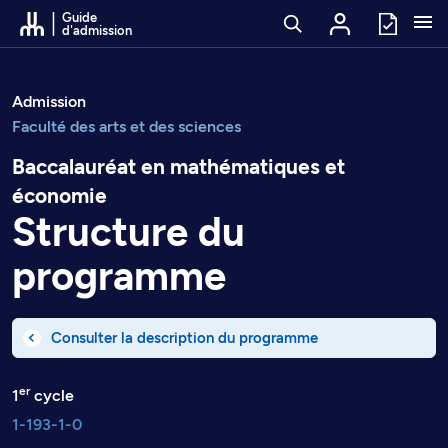
Passer au contenu
Guide
d'admission
Admission
Faculté des arts et des sciences
Baccalauréat en mathématiques et
économie
Structure du
programme
Consulter la description du programme
er
1
cycle
1-193-1-0