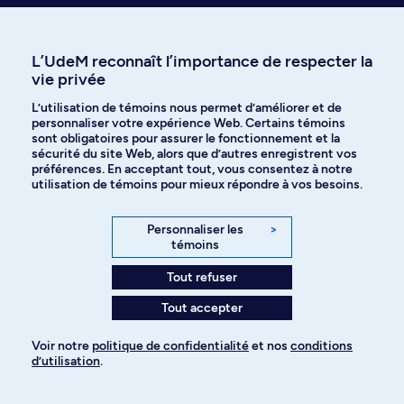
Communiquer dans plusieurs situations familières. Approfondissement
de la grammaire de base. Conversation, compositions, lecture de courts
textes de difficulté moyenne. Sensibilisation aux réalités des pays
L’UdeM reconnaît l’importance de respecter la
e
germanophones. Remarques: 2
partie du niveau A2. Approches
vie privée
pédagogiques mixtes axées sur la communication.
L’utilisation de témoins nous permet d’améliorer et de
Horaire de jour
3.0 Crédits
personnaliser votre expérience Web. Certains témoins
sont obligatoires pour assurer le fonctionnement et la
ANG 1103
sécurité du site Web, alors que d’autres enregistrent vos
préférences. En acceptant tout, vous consentez à notre
Composition: Critical Writing
utilisation de témoins pour mieux répondre à vos besoins.
Pratique de lecture et de rédaction courantes en études littéraires
anglaises.
Horaire de jour
3.0 Crédits
Personnaliser les
>
témoins
ANG 1903
Tout refuser
Anglais 3 (niveau B1.1)
Tout accepter
Communiquer dans des domaines d'intérêt personnel. Compréhension
de discussions sur des sujets divers. Rédactions. Lecture d'un livre court
et/ou de courts textes. Approfondissement de la connaissance des pays
Voir notre
politique de confidentialité
et nos
conditions
re
anglophones. Remarques: 1
partie du niveau B1. Approches
d’utilisation
.
pédagogiques mixtes axées sur la communication. Remarque : Ce cours
ne peut pas être reconnu comme cours au choix dans les programmes