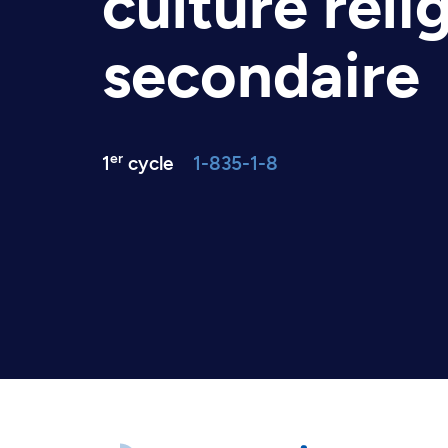
culture reli
secondaire
er
1
cycle
1-835-1-8