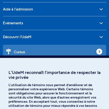
Aide à l'admission
Événements
Découvrir l'UdeM
Cursus
Affiniti
L’UdeM reconnaît l’importance de respecter la
vie privée
L’utilisation de témoins nous permet d’améliorer et de
personnaliser votre expérience Web. Certains témoins
Langues
sont obligatoires pour assurer le fonctionnement et la
sécurité du site Web, alors que d’autres enregistrent vos
préférences. En acceptant tout, vous consentez à notre
Facebook
Instagram
utilisation de témoins pour mieux répondre à vos besoins.