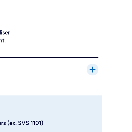
liser
nt,
urs (ex. SVS 1101)