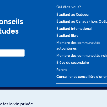
Qui êtes-vous?
Étudiant au Québec
onseils
Étudiant au Canada (hors Qué
études
Étudiant international
Étudiant libre
Membre des communautés
autochtones
Membre des communautés noi
Élève du secondaire
Parent
Conseiller et conseillère d’orie
Programmes et cours
Liste complète des cours
ter la vie privée
Voir tous les programmes