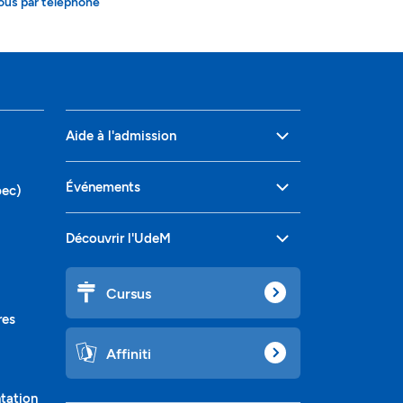
ous par téléphone
Aide à l'admission
Événements
bec)
Découvrir l'UdeM
Cursus
res
Affiniti
ntation