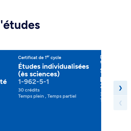
d'études
er
Diplôme d'étud
Certificat de 1
cycle
spécialisées
Études individualisées
Société, 
(ès sciences)
publiques
nté
1-962-5-1
2-241-1-
❯
30 crédits
30 crédits
Temps plein , Temps partiel
Temps plein , 
❮