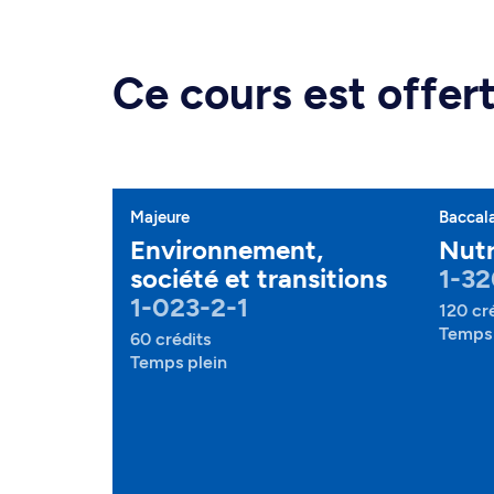
Ce cours est offe
Majeure
Baccal
Environnement,
Nutr
société et transitions
1-32
1-023-2-1
120 cr
Temps 
60 crédits
Temps plein