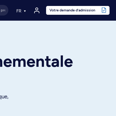
Votre demande d’admission
FR
nnementale
que,