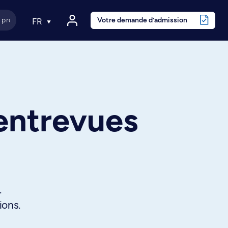
Votre demande d’admission
FR
entrevues
.
ions.