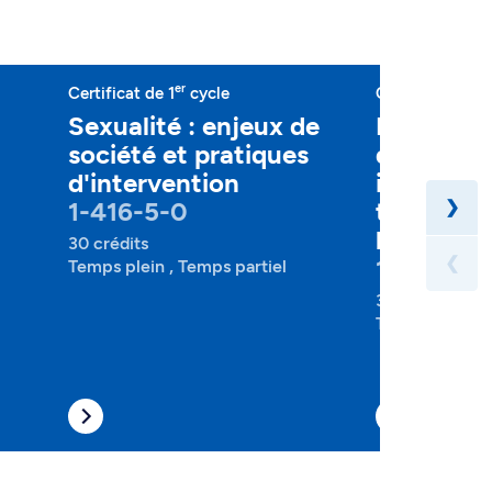
er
e
Certificat de 1
cycle
Certificat de 1
Sexualité : enjeux de
Intervent
société et pratiques
déficienc
d'intervention
intellectu
1-416-5-0
troubles 
❯
l'autisme
30 crédits
1-422-5-
❮
Temps plein , Temps partiel
30 crédits
Temps plein , 