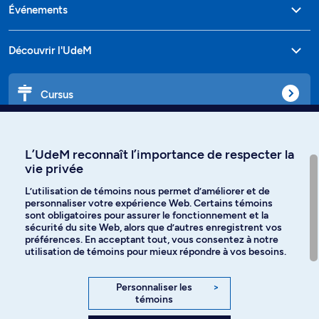
Événements
Découvrir l'UdeM
Cursus
Affiniti
L’UdeM reconnaît l’importance de respecter la
vie privée
L’utilisation de témoins nous permet d’améliorer et de
personnaliser votre expérience Web. Certains témoins
Langues
sont obligatoires pour assurer le fonctionnement et la
sécurité du site Web, alors que d’autres enregistrent vos
préférences. En acceptant tout, vous consentez à notre
Facebook
Instagram
utilisation de témoins pour mieux répondre à vos besoins.
TikTok
YouTube
Personnaliser les
>
témoins
Spotify