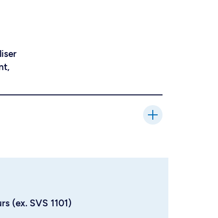
liser
nt,
urs (ex. SVS 1101)