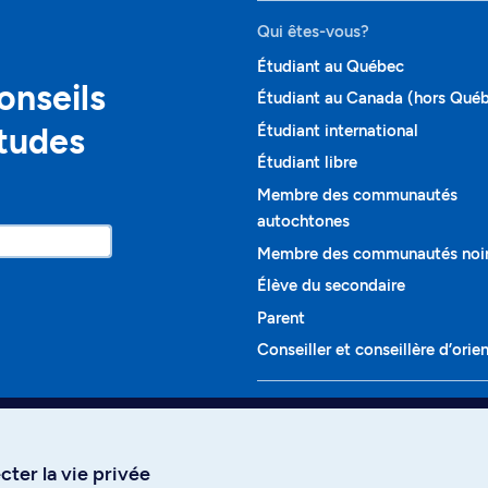
Qui êtes-vous?
Étudiant au Québec
onseils
Étudiant au Canada (hors Qué
études
Étudiant international
Étudiant libre
Membre des communautés
autochtones
Membre des communautés noi
Élève du secondaire
Parent
Conseiller et conseillère d’orie
Programmes et cours
Liste complète des cours
ter la vie privée
Voir tous les programmes