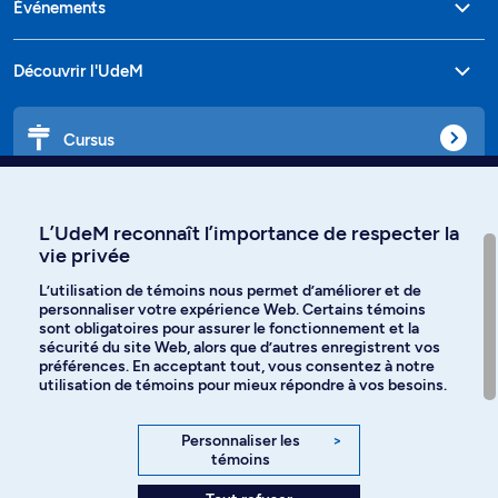
Événements
Découvrir l'UdeM
Cursus
Affiniti
L’UdeM reconnaît l’importance de respecter la
vie privée
L’utilisation de témoins nous permet d’améliorer et de
personnaliser votre expérience Web. Certains témoins
Langues
sont obligatoires pour assurer le fonctionnement et la
sécurité du site Web, alors que d’autres enregistrent vos
préférences. En acceptant tout, vous consentez à notre
Facebook
Instagram
utilisation de témoins pour mieux répondre à vos besoins.
TikTok
YouTube
Personnaliser les
>
témoins
Spotify