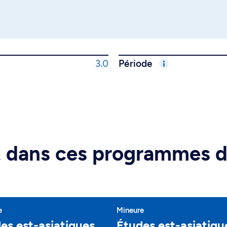
3.0
Période
rt dans ces programmes 
e
Mineure
es est-asiatiques
Études est-asiatiqu