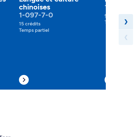
chinoises
1-165-1-0
1-097-7-0
90 crédits
❯
Temps plein , 
15 crédits
Temps partiel
❮