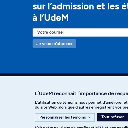
sur l’admission et les 
à l’UdeM
Je veux m'abonner
L’UdeM reconnaît l’importance de respec
L’utilisation de témoins nous permet d’améliorer e
Facebook
Instagram
T
du site Web, alors que d’autres enregistrent vos p
Tout refuser
Personnaliser les témoins
>
Voir notre
politique de confidentialité
et nos
condit