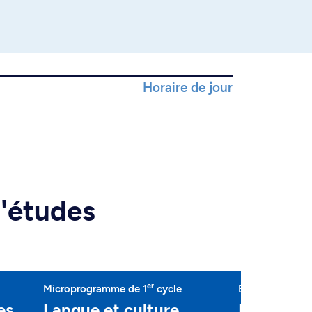
Horaire de jour
d'études
er
Microprogramme de 1
cycle
Baccalauréat
es
Langue et culture
Histoire