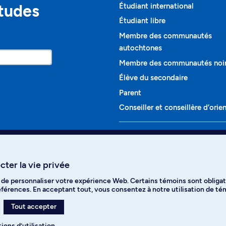
études
Étudiant international
Étudiant libre
Membre des communautés
autochtones
Membre des communautés noi
Élève du secondaire
Parent
Conseiller et conseillère d’orie
Programmes et cours
Liste complète des cours
ter la vie privée
Voir tous les programmes
t de personnaliser votre expérience Web. Certains témoins sont obligat
ikTok
YouTube
Spotify
références. En acceptant tout, vous consentez à notre utilisation de t
Tout accepter
ions d’utilisation
.