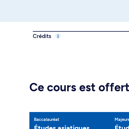
Crédits
Ce cours est offe
Baccalauréat
Majeur
Études asiatiques
Étud