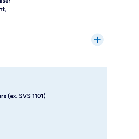
liser
nt,
urs (ex. SVS 1101)