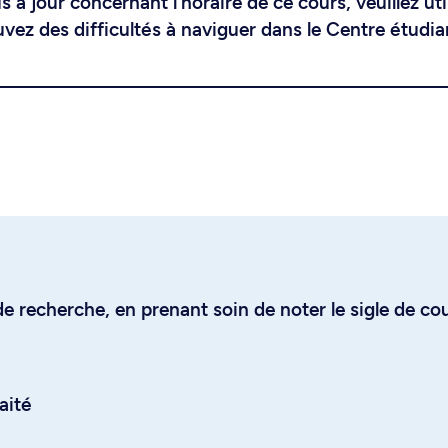
 à jour concernant l'horaire de ce cours, veuillez uti
uvez des difficultés à naviguer dans le Centre étudia
e recherche, en prenant soin de noter le sigle de co
aité