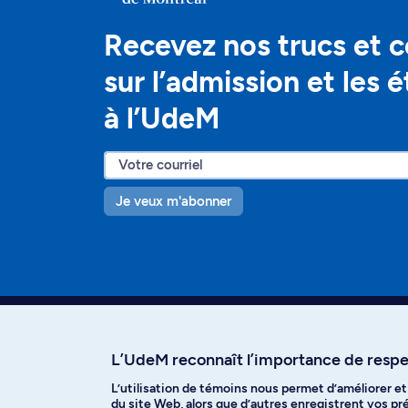
Recevez nos trucs et c
sur l’admission et les 
à l’UdeM
Je veux m'abonner
L’UdeM reconnaît l’importance de respec
L’utilisation de témoins nous permet d’améliorer e
Facebook
Instagram
T
du site Web, alors que d’autres enregistrent vos p