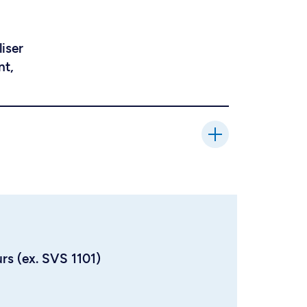
liser
nt,
urs (ex. SVS 1101)