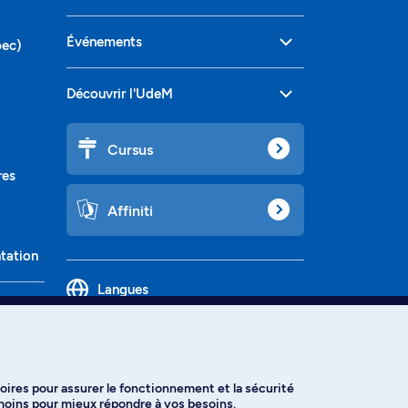
Événements
bec)
Découvrir l'UdeM
Cursus
res
Affiniti
ntation
Langues
oires pour assurer le fonctionnement et la sécurité
émoins pour mieux répondre à vos besoins.