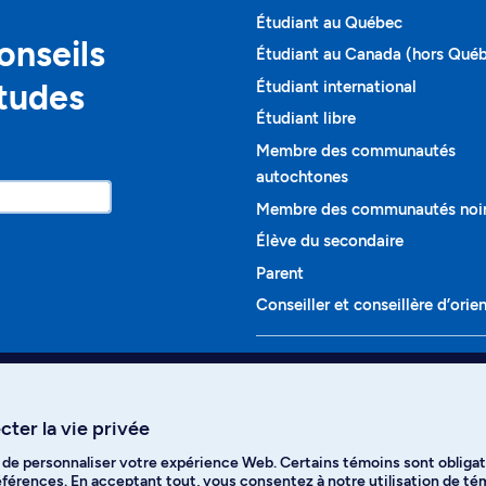
Étudiant au Québec
onseils
Étudiant au Canada (hors Qué
études
Étudiant international
Étudiant libre
Membre des communautés
autochtones
Membre des communautés noi
Élève du secondaire
Parent
Conseiller et conseillère d’orie
Programmes et cours
Liste complète des cours
ter la vie privée
Voir tous les programmes
t de personnaliser votre expérience Web. Certains témoins sont obligat
ikTok
YouTube
Spotify
références. En acceptant tout, vous consentez à notre utilisation de t