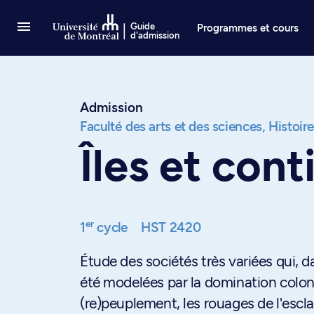
Passer au contenu
Guide
Programmes et cours
d'admission
Admission
Faculté des arts et des sciences,
Histoir
Îles et con
er
1
cycle
HST 2420
Étude des sociétés très variées qui, d
été modelées par la domination coloni
(re)peuplement, les rouages de l'escl