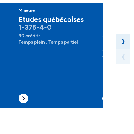
Mineure
Baccalauréat
Études québécoises
Enseigne
1-375-4-0
l'univers 
secondai
30 crédits
1-841-1-0
❯
Temps plein , Temps partiel
123 crédits
❮
Temps plein