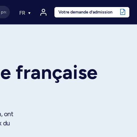
Votre demande d’admission
FR
ue française
, ont
x du