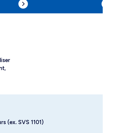
liser
nt,
urs (ex. SVS 1101)