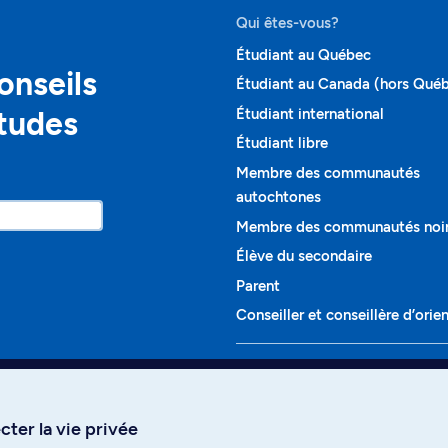
Qui êtes-vous?
Étudiant au Québec
onseils
Étudiant au Canada (hors Qué
études
Étudiant international
Étudiant libre
Membre des communautés
autochtones
Membre des communautés noi
Élève du secondaire
Parent
Conseiller et conseillère d’orie
Programmes et cours
Liste complète des cours
ter la vie privée
Voir tous les programmes