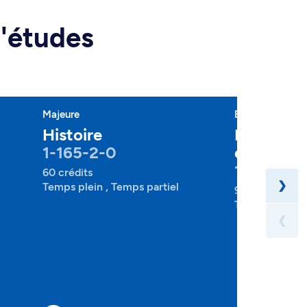
d'études
Majeure
Baccalauréat
Histoire
Histoire 
1-165-2-0
classique
1-166-1-0
60 crédits
❯
Temps plein , Temps partiel
90 crédits
Temps plein , 
❮