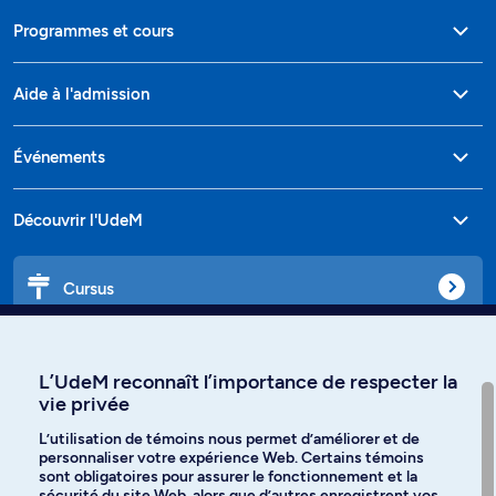
Programmes et cours
Aide à l'admission
Événements
Découvrir l'UdeM
Cursus
Affiniti
L’UdeM reconnaît l’importance de respecter la
vie privée
L’utilisation de témoins nous permet d’améliorer et de
personnaliser votre expérience Web. Certains témoins
Langues
sont obligatoires pour assurer le fonctionnement et la
sécurité du site Web, alors que d’autres enregistrent vos