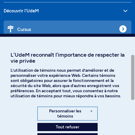
Découvrir l'UdeM
Cursus
Affiniti
L’UdeM reconnaît l’importance de respecter la
vie privée
L’utilisation de témoins nous permet d’améliorer et de
personnaliser votre expérience Web. Certains témoins
Langues
sont obligatoires pour assurer le fonctionnement et la
sécurité du site Web, alors que d’autres enregistrent vos
préférences. En acceptant tout, vous consentez à notre
Facebook
Instagram
utilisation de témoins pour mieux répondre à vos besoins.
TikTok
YouTube
Personnaliser les
>
témoins
Spotify
Tout refuser