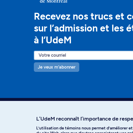
Recevez nos trucs et c
sur l’admission et les 
à l’UdeM
Je veux m'abonner
L’UdeM reconnaît l’importance de respec
L’utilisation de témoins nous permet d’améliorer e
Facebook
Instagram
T