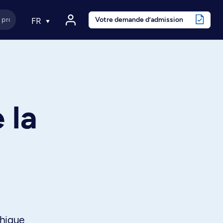
Votre demande d’admission
FR
 la
thique