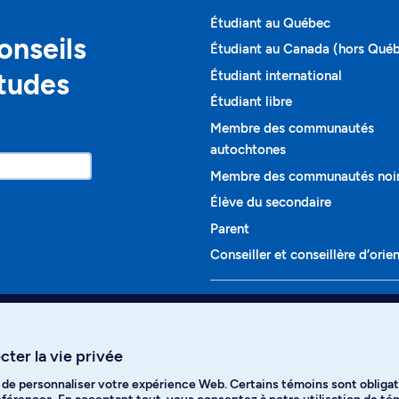
Étudiant au Québec
onseils
Étudiant au Canada (hors Qué
études
Étudiant international
Étudiant libre
Membre des communautés
autochtones
Membre des communautés noi
Élève du secondaire
Parent
Conseiller et conseillère d’orie
Programmes et cours
Liste complète des cours
ter la vie privée
Voir tous les programmes
t de personnaliser votre expérience Web. Certains témoins sont obligat
ikTok
YouTube
Spotify