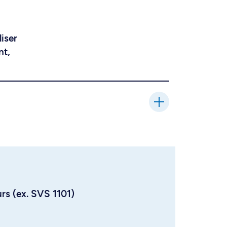
liser
nt,
urs (ex. SVS 1101)