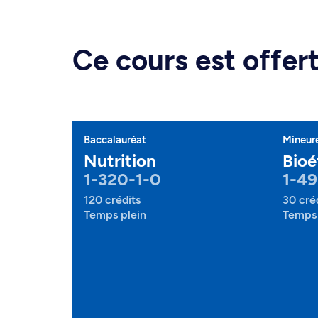
Ce cours est offe
Baccalauréat
Mineur
Nutrition
Bioé
1-320-1-0
1-4
120 crédits
30 cré
Temps plein
Temps 