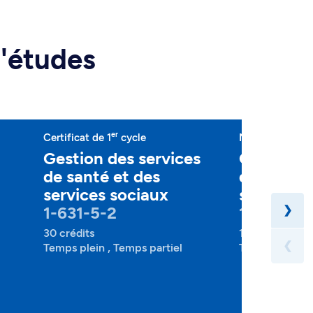
d'études
er
Certificat de 1
cycle
Microprogramm
Gestion des services
Gestion d
de santé et des
de santé 
services sociaux
services 
1-631-5-2
1-631-7-2
❯
30 crédits
15 crédits
❮
Temps plein , Temps partiel
Temps plein , 