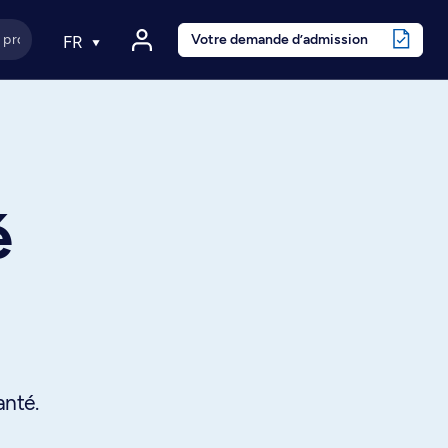
Votre demande d’admission
FR
é
anté.