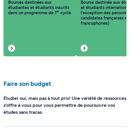
Bourses destinées aux
Bourse destinée aux étud
étudiantes et étudiants inscrits
et étudiants internationa
er
dans un programme de 1
cycle
l’exception des personne
candidates françaises ou
francophones)
Faire son budget
Étudier oui, mais pas à tout prix! Une variété de ressources
s’offre à vous pour vous permettre de poursuivre vos
études sans tracas.