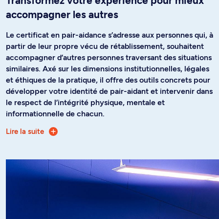
Transformez votre expérience pour mieux
accompagner les autres
Le certificat en pair-aidance s’adresse aux personnes qui, à
partir de leur propre vécu de rétablissement, souhaitent
accompagner d’autres personnes traversant des situations
similaires. Axé sur les dimensions institutionnelles, légales
et éthiques de la pratique, il offre des outils concrets pour
développer votre identité de pair-aidant et intervenir dans
le respect de l’intégrité physique, mentale et
informationnelle de chacun.
Lire la suite
Au fil de votre parcours, vous apprenez à évaluer des
situations, à adapter votre approche, à reconnaître les
enjeux éthiques et les biais cognitifs et individuels
pouvant influencer l’accompagnement, et à planifier des
trajectoires de soutien centrées sur la santé globale.