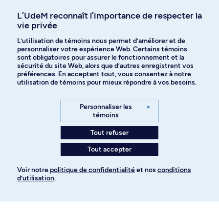
Affiniti
L’UdeM reconnaît l’importance de respecter la
vie privée
L’utilisation de témoins nous permet d’améliorer et de
Langues
personnaliser votre expérience Web. Certains témoins
sont obligatoires pour assurer le fonctionnement et la
sécurité du site Web, alors que d’autres enregistrent vos
préférences. En acceptant tout, vous consentez à notre
Facebook
Instagram
utilisation de témoins pour mieux répondre à vos besoins.
TikTok
YouTube
Personnaliser les
>
témoins
Spotify
Tout refuser
Tout accepter
Politique de confidentialité
Voir notre
politique de confidentialité
et nos
conditions
d’utilisation
.
Paramètres des témoins
Pour ajouter à votre demande