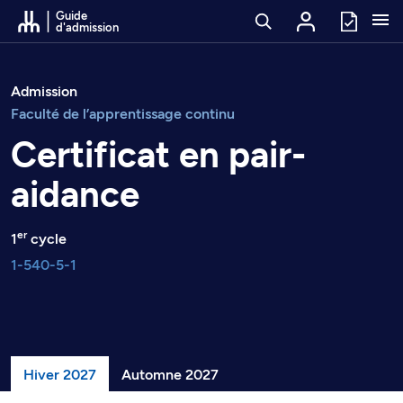
Passer au contenu
Guide
d'admission
Admission
Faculté de l’apprentissage continu
Certificat en pair-
aidance
er
1
cycle
1-540-5-1
Hiver 2027
Automne 2027