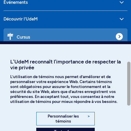
Événements
Découvrir l'UdeM
Cursus
Affiniti
L’UdeM reconnaît l’importance de respecter la
vie privée
L’utilisation de témoins nous permet d’améliorer et de
personnaliser votre expérience Web. Certains témoins
Langues
sont obligatoires pour assurer le fonctionnement et la
sécurité du site Web, alors que d’autres enregistrent vos
préférences. En acceptant tout, vous consentez à notre
Facebook
Instagram
utilisation de témoins pour mieux répondre à vos besoins.
TikTok
YouTube
Personnaliser les
>
témoins
Spotify