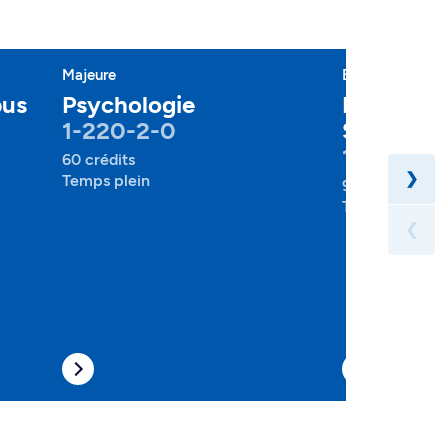
Majeure
Baccalauréat
pus
Psychologie
Psycholog
1-220-2-0
Sociologi
1-257-1-
60 crédits
❯
Temps plein
90 crédits
Temps plein , 
❮