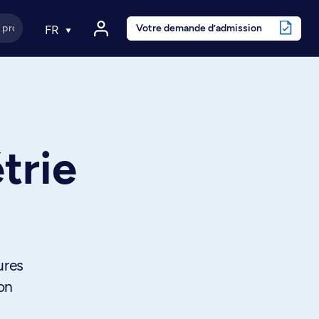
Votre demande d’admission
FR
trie
ures
ion