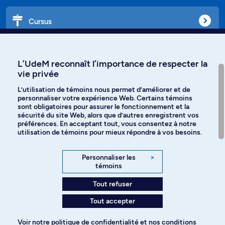
Cursus
Affiniti
L’UdeM reconnaît l’importance de respecter la
vie privée
L’utilisation de témoins nous permet d’améliorer et de
personnaliser votre expérience Web. Certains témoins
Langues
sont obligatoires pour assurer le fonctionnement et la
sécurité du site Web, alors que d’autres enregistrent vos
préférences. En acceptant tout, vous consentez à notre
Facebook
Instagram
utilisation de témoins pour mieux répondre à vos besoins.
TikTok
YouTube
Personnaliser les
>
témoins
Spotify
Tout refuser
Tout accepter
Politique de confidentialité
Voir notre
politique de confidentialité
et nos
conditions